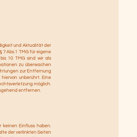
digkeit und Aktualität der
§ 7 Abs.1 TMG für eigene
bis 10 TMG sind wir als
ormationen zu überwachen
ichtungen zur Entfernung
hiervon unberührt. Eine
echtsverletzung möglich.
mgehend entfernen.
r keinen Einfluss haben.
te der verlinkten Seiten