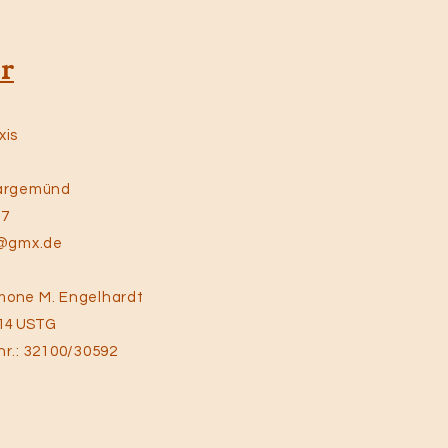
r
xis
kargemünd
57
m@gmx.de
mone M. Engelhardt
.14 USTG
nr.: 32100/30592