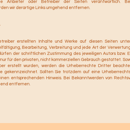
ige Anbieter oder Betreiber der Seiten verantwortlich. 
den wir derartige Links umgehend entfernen.
t
etreiber erstellten Inhalte und Werke auf diesen Seiten unt
elfältigung, Bearbeitung, Verbreitung und jede Art der Verwertu
rfen der schriftlichen Zustimmung des jeweiligen Autors bzw. E
 nur für den privaten, nicht kommerziellen Gebrauch gestattet. Sowe
ber erstellt wurden, werden die Urheberrechte Dritter beacht
lche gekennzeichnet. Sollten Sie trotzdem auf eine Urheberrech
 einen entsprechenden Hinweis. Bei Bekanntwerden von Rechts
hend entfernen.