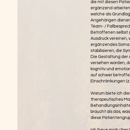
die mit diesen Pati
ergänzend arbeiten
welche als Grundlag
Angehörigen dienen 
Team- / Fallbesprec
Betroffenen selbst
Ausdruck vereinen,
ergänzendes Somato-
stabilisieren, die S
Die Gestaltung der 
versehen worden, d
kognitiv und emotio
auf schwer betroffe
Einschränkungen (z.
Warum biete ich die
therapeutisches Mate
Behandlungsinhalte 
braucht als das, wa
diese Patientengru
Ich freue mich über