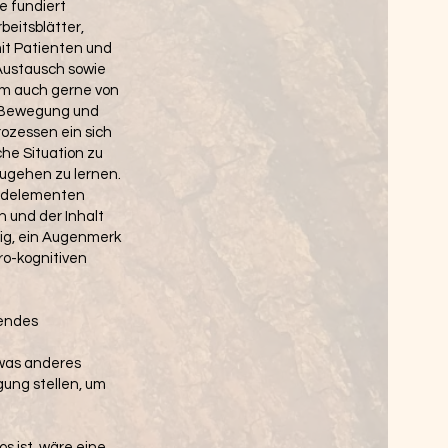
e fundiert
eitsblätter,
it Patienten und
 Austausch sowie
um auch gerne von
e Bewegung und
ozessen ein sich
he Situation zu
zugehen zu lernen.
Bildelementen
 und der Inhalt
tig, ein Augenmerk
ro-kognitiven
sendes
twas anderes
gung stellen, um
s ist, wäre eine