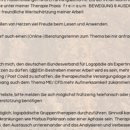
le unter meiner Therapie Praxis f r e i r a u m BEWEGUNG & AUS
freundliche Wertschätzung meiner Arbeit.
allen von Herzen viel Freude beim Lesen und Anwenden.
rf auch einen (Online-) Beratungstermin zum Thema bei mir anfra
e ich mich, den deutschen Bundesverband für Logopädie als Expertin
tzen zu dürfen.
(dbl)
Ein Bestreben meiner Arbeit wird es sein, mehr 
g / Post Covid zu schaffen, die therapeutische Versorgungslage z
ang auch dem Thema ME/ CFS mehr Aufmerksamkeit zukommen 
eliste, bitte melden Sie sich möglichst frühzeitig telefonisch oder 
erstützung benötigen
 möglich, logopädische Gruppentherapien durchzuführen. Sinnvoll ka
Erkrankungen wie Morbus Parkinson oder einer Aphasie sein. Therapi
 z.B. den Austausch untereinander und das Analysieren und Verbess