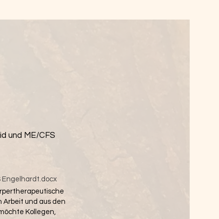
id und ME/CFS
 Engelhardt.docx
örpertherapeutische
n Arbeit und aus den
 möchte Kollegen,