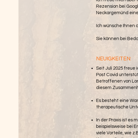
Rezension bei Goog
Neckargemünd eine 
Ich wünsche Ihnen 
Sie können bei Beda
NEUIGKEITEN:
Seit Juli 2025 freu
Post
Covid unterstü
Betroffenen von Lon
diesem Zusammenh
Es besteht eine Wart
therapeutische Unt
In der Praxis ist es
beispielsweise bei 
viele Vorteile, wie