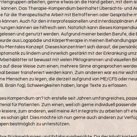
entengruppen arbeiten, gerne etwas an die Hand geben, mit dem si
 können. Das Therapie-Kompendium beinhaltet Übersichts- und Arb
e für die therapeutische Arbeit mit Betroffenen oder Gespräche m
können. Auch für den interprofessionellen und interdisziplinären
hungen können sie hilfreich sein. Natürlich kann dieses Kompendi
 gelesen und genutzt werden. Aufgrund meiner beiden Berufe, di
 wurde aus Logopädie und Körpertherapie in meinen Behandlungspr
Mentales Konzept. Dieses konzentriert sich darauf, die persönlic
ymptomatik zu lindern und innerlich gestärkt mit der Erkrankung um
Arbeitsblätter ist bewusst mit vielen Piktogrammen und visuellen 
a auf diese Weise zum einen, mehrere Sinne angesprochen werden
nal besser transferiert werden kann. Zum anderen war es mir wich
ne Menschen zu legen, die derzeit aufgrund von ME/CFS oder neu
B. Brain fog), Schwierigkeiten haben, lange Texte zu erfassen.
ses Kompendium an? Ich erstelle seit Jahren umfangreiches, pas
rial für Patienten. Zum einen, weil ich gerne individuell passende
kreiere, zum anderen, weil meine Art integrativ zu arbeiten oft e
s es schon gibt. Dies möchte ich nun gerne auch anderen zur Verfü
ppen bestmöglich zu unterstützen.
 Ihre Rückmeldungen und Erfahrungsberichte. Da der Inhalt kostenlo